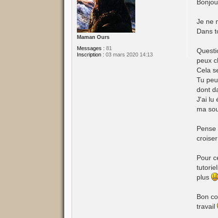
s
Bonjou
s
a
g
Je ne 
e
Dans t
Maman Ours
Messages :
81
Questio
Inscription :
03 mars 2020 14:13
peux c
Cela s
Tu peu
dont da
J'ai l
ma sou
Pense é
croiser
Pour c
tutori
plus
Bon co
travail