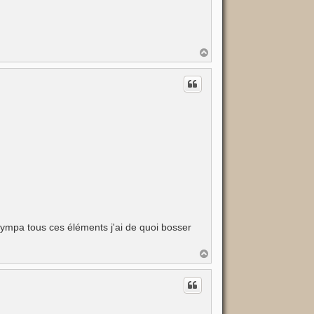
H
a
u
t
 sympa tous ces éléments j'ai de quoi bosser
H
a
u
t