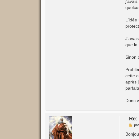
j'avais
e
quelco
L'idée
protec
J'avai
que la
Sinon 
Problèm
cette 
après 
parfait
Donc v
Re:
M
pa
e
s
Bonjou
s