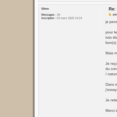
Re:
Silme
M
pa
Messages :
39
e
Inscription :
03 mars 2020 14:24
s
je pens
s
a
g
pour le
e
tuto é
bon(s)
Mais m
Je reç
du con
/ natu
Dans m
j'essay
Je reti
Merci i