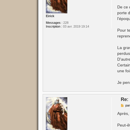
a
g
De ce q
e
porte 
Eirick
l'époq
Messages :
228
Inscription :
03 avr. 2019 19:14
Pour te
repren
La grav
perdus
D'autr
Certain
une fo
Je pen
Re:
M
pa
e
s
Après, 
s
a
g
Peut-êt
e