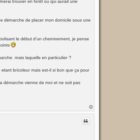
merai trouver en forêt ou qui aurait une
 une démarche de placer mon domicile sous une
mbolisant le début d'un cheminement, je pense
points
rche. mais laquelle en particulier ?
 etant bricoleur mais est-il si bon que ça pour
 la démarche vienne de moi et ne soit pas
H
a
u
t