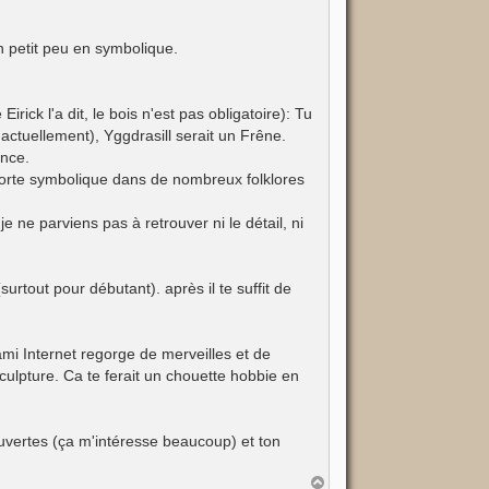
n petit peu en symbolique.
rick l'a dit, le bois n'est pas obligatoire): Tu
actuellement), Yggdrasill serait un Frêne.
ance.
 forte symbolique dans de nombreux folklores
je ne parviens pas à retrouver ni le détail, ni
urtout pour débutant). après il te suffit de
ami Internet regorge de merveilles et de
sculpture. Ca te ferait un chouette hobbie en
uvertes (ça m'intéresse beaucoup) et ton
H