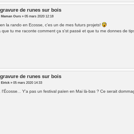
 gravure de runes sur bois
r
Maman Ours
»
05 mars 2020 12:18
ien la rando en Ecosse, c'es un de mes futurs projets!
 que tu me raconte comment ça s'st passé et que tu me donnes de ti
 gravure de runes sur bois
r
Eirick
»
05 mars 2020 14:33
 l'Écosse... Y'a pas un festival païen en Mai là-bas ? Ce serait domma