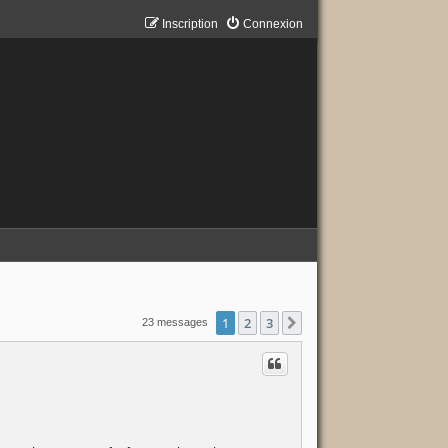
Inscription
Connexion
1
2
3
Suivant
23 messages