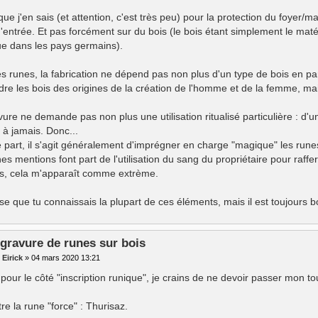
ue j'en sais (et attention, c'est très peu) pour la protection du foyer/mai
d'entrée. Et pas forcément sur du bois (le bois étant simplement le ma
ue dans les pays germains).
s runes, la fabrication ne dépend pas non plus d'un type de bois en part
dre les bois des origines de la création de l'homme et de la femme, ma
ure ne demande pas non plus une utilisation ritualisé particulière : d'u
 à jamais. Donc...
e part, il s'agit généralement d'imprégner en charge "magique" les run
es mentions font part de l'utilisation du sang du propriétaire pour raffe
is, cela m'apparaît comme extrème.
se que tu connaissais la plupart de ces éléments, mais il est toujours 
 gravure de runes sur bois
r
Eirick
»
04 mars 2020 13:21
pour le côté "inscription runique", je crains de ne devoir passer mon to
re la rune "force" : Thurisaz.