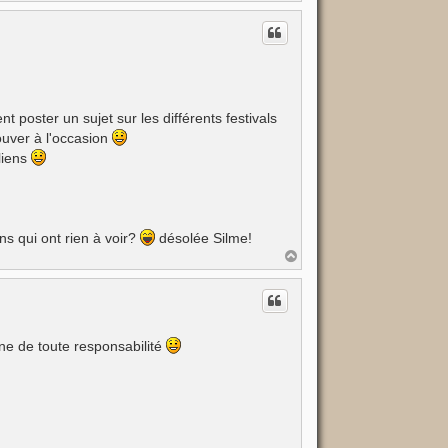
a
u
t
t poster un sujet sur les différents festivals
ouver à l'occasion
 liens
ns qui ont rien à voir?
désolée Silme!
H
a
u
t
ane de toute responsabilité