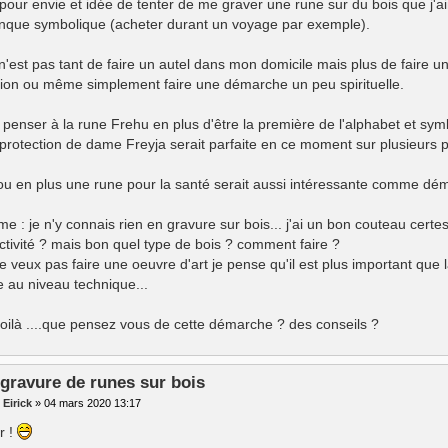
 pour envie et idée de tenter de me graver une rune sur du bois que j'ai
nque symbolique (acheter durant un voyage par exemple).
 n'est pas tant de faire un autel dans mon domicile mais plus de faire
tion ou même simplement faire une démarche un peu spirituelle.
s penser à la rune Frehu en plus d'être la première de l'alphabet et sy
 protection de dame Freyja serait parfaite en ce moment sur plusieurs 
ou en plus une rune pour la santé serait aussi intéressante comme déma
e : je n'y connais rien en gravure sur bois... j'ai un bon couteau certes
activité ? mais bon quel type de bois ? comment faire ?
je veux pas faire une oeuvre d'art je pense qu'il est plus important que
e au niveau technique...
oilà ....que pensez vous de cette démarche ? des conseils ?
 gravure de runes sur bois
r
Eirick
»
04 mars 2020 13:17
r !