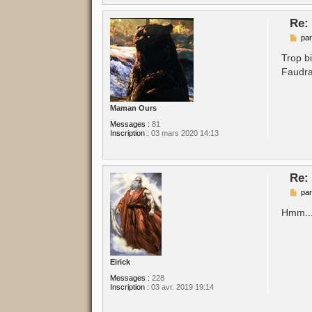
Re:
M
pa
e
s
Trop b
s
Faudra
a
g
e
Maman Ours
Messages :
81
Inscription :
03 mars 2020 14:13
Re:
M
pa
e
s
Hmm...
s
a
g
e
Eirick
Messages :
228
Inscription :
03 avr. 2019 19:14