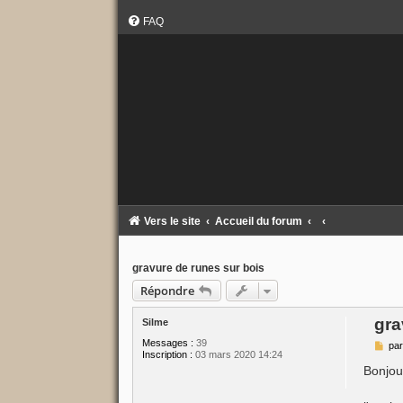
FAQ
Vers le site
Accueil du forum
gravure de runes sur bois
Répondre
gra
Silme
Messages :
39
M
pa
Inscription :
03 mars 2020 14:24
e
s
Bonjou
s
a
g