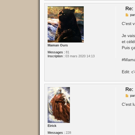
Re:
M
pa
e
s
C'est 
s
a
g
Je vais
e
et célé
Maman Ours
Puis ç
Messages :
81
Inscription :
03 mars 2020 14:13
#Mama
Edit: c
Re:
M
pa
e
s
C'est l
s
a
g
e
Eirick
Messages :
228