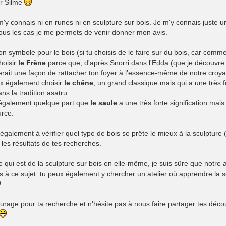
r Silme
m'y connais ni en runes ni en sculpture sur bois. Je m'y connais juste u
ous les cas je me permets de venir donner mon avis.
n symbole pour le bois (si tu choisis de le faire sur du bois, car comme Ei
hoisir
le Frêne
parce que, d'après Snorri dans l'Edda (que je découvre 
erait une façon de rattacher ton foyer à l’essence-même de notre croy
x également choisir
le chêne
, un grand classique mais qui a une très
ns la tradition asatru.
u également quelque part que
le saule
a une très forte signification mais 
rce.
galement à vérifier quel type de bois se prête le mieux à la sculpture (s
 les résultats de tes recherches.
e qui est de la sculpture sur bois en elle-même, je suis sûre que notre 
els à ce sujet. tu peux également y chercher un atelier où apprendre la 
urage pour ta recherche et n'hésite pas à nous faire partager tes déco