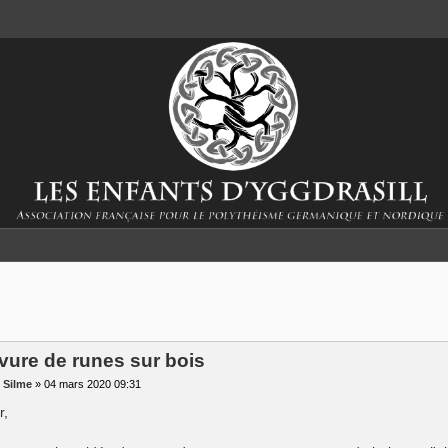
vure de runes sur bois
r
Silme
»
04 mars 2020 09:31
r,