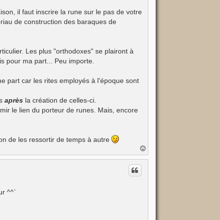
son, il faut inscrire la rune sur le pas de votre
tériau de construction des baraques de
iculier. Les plus "orthodoxes" se plairont à
is pour ma part... Peu importe.
ne part car les rites employés à l'époque sont
es
après
la création de celles-ci.
rmir le lien du porteur de runes. Mais, encore
bon de les ressortir de temps à autre
H
a
u
t
ur ^^`