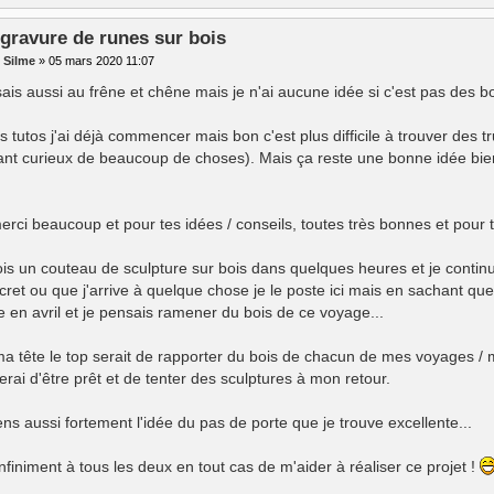
 gravure de runes sur bois
r
Silme
»
05 mars 2020 11:07
ais aussi au frêne et chêne mais je n'ai aucune idée si c'est pas des boi
s tutos j'ai déjà commencer mais bon c'est plus difficile à trouver des tr
tant curieux de beaucoup de choses). Mais ça reste une bonne idée bien s
.
erci beaucoup et pour tes idées / conseils, toutes très bonnes et pour
ois un couteau de sculpture sur bois dans quelques heures et je contin
cret ou que j'arrive à quelque chose je le poste ici mais en sachant q
re en avril et je pensais ramener du bois de ce voyage...
a tête le top serait de rapporter du bois de chacun de mes voyages / 
erai d'être prêt et de tenter des sculptures à mon retour.
ens aussi fortement l'idée du pas de porte que je trouve excellente...
nfiniment à tous les deux en tout cas de m'aider à réaliser ce projet !