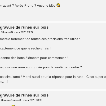
er avant ? Après Frehu ? Aucune idée
 gravure de runes sur bois
r
Silme
»
04 mars 2020 13:22
emercie fortement de toutes ces précisions très utiles !
exactement ce que je recherchais !
donne des bons éléments pour commencer !
ée pour une rune appropriée pour la santé par contre ?
 post simultané ! Merci aussi pour la réponse pour la rune ! C'est super
nant !
 gravure de runes sur bois
r
Maman Ours
»
05 mars 2020 08:38