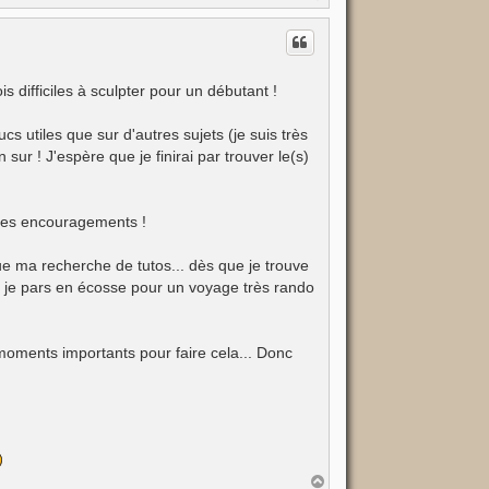
a
u
t
s difficiles à sculpter pour un débutant !
ucs utiles que sur d'autres sujets (je suis très
ur ! J'espère que je finirai par trouver le(s)
 tes encouragements !
ue ma recherche de tutos... dès que je trouve
ue je pars en écosse pour un voyage très rando
moments importants pour faire cela... Donc
H