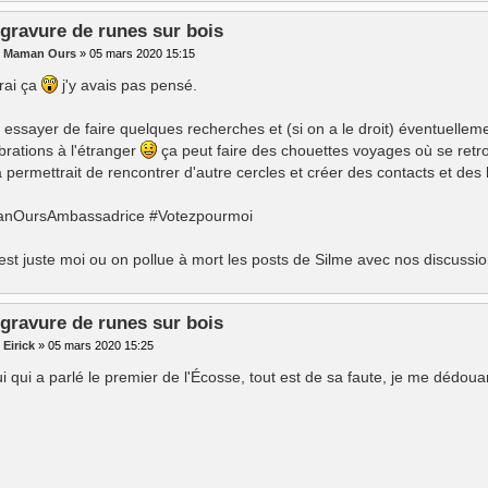
 gravure de runes sur bois
r
Maman Ours
»
05 mars 2020 15:15
vrai ça
j'y avais pas pensé.
 essayer de faire quelques recherches et (si on a le droit) éventuellemen
brations à l'étranger
ça peut faire des chouettes voyages où se retr
a permettrait de rencontrer d'autre cercles et créer des contacts et des
nOursAmbassadrice #Votezpourmoi
'est juste moi ou on pollue à mort les posts de Silme avec nos discussio
 gravure de runes sur bois
r
Eirick
»
05 mars 2020 15:25
ui qui a parlé le premier de l'Écosse, tout est de sa faute, je me dédou