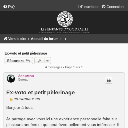
FAQ
Inscription
Connexion
Vers le site
Accueil du forum
Ex-voto et petit pèlerinage
Répondre
4 messages • Page
1
sur
1
Ahnentreu
Bureau
Ex-voto et petit pèlerinage
M
29 mai 2026 23:29
e
s
Bonjour à tous,
s
a
g
Je partage avec vous ici une expérience personnelle faite sur
e
plusieurs années et qui peut éventuellement vous intéresser. Il