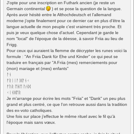
J'opte pour une inscription en Futhark ancien (je reste un
Germain continental
) et se pose la question de la langue.
Après avoir hésité entre le Althochdeutsch et l'allemand
moderne j'opte finalement pour ce dernier car en plus d'être la
langue actuelle de mon peuple c'est vraiment très proche. Et
puis je veux quelque chose d'actuel. Cependant je garde le
nom "local" de l'époque de la déesse, à savoir Friia au lieu de
Frigg.
Pour ceux qui auraient la flemme de décrypter les runes voici la
formule : "An Friia Dank für Ehe und Kinder" ce qui peut se
traduire en français par "A Friia (mes) remerciements pour
(mon) mariage et (mes) enfants"
ᚨᚾ
ᚠᚱᛁᛁᚨ ᛞᚨᚾᚲ
ᚠᚢᚱ ᛖᚺᛖ ᚢᚾᛞ
ᚲᛁᚾᛞᛖᚱ
Je m'arrange pour écrire les mots "Friia" et "Dank" un peu plus
grand et plus centré, ce que l'on retrouve aussi dans la tradition
des ex-voto catholiques.
Une fois sur place j'effectue le même rituel avec le fil qu'à
l'époque mais sans vœux.