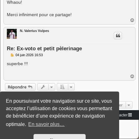
s
Whaou!
s
a
g
Merci infiniment pour ce partage!
e
H
a
u
N. Valerius Vulpes
t
Re: Ex-voto et petit pèlerinage
M
04 juin 2026 16:53
e
s
superbe !!!
s
a
g
H
e
a
u
Répondre
t
4 messages • Page
1
sur
1
En poursuivant votre navigation sur ce site, vous
Aller
acceptez l’utilisation de cookies vous permettant
Vers le site
Accueil du forum
Nous contacter
de bénéficier d’une expérience de navigation
Développé par
phpBB
® Forum Software © phpBB Limited
optimale.
En savoir plus…
Traduction française officielle
©
Miles Cellar
Style: Black-Silver-Split by Joyce&Luna
phpBB-Style-Design