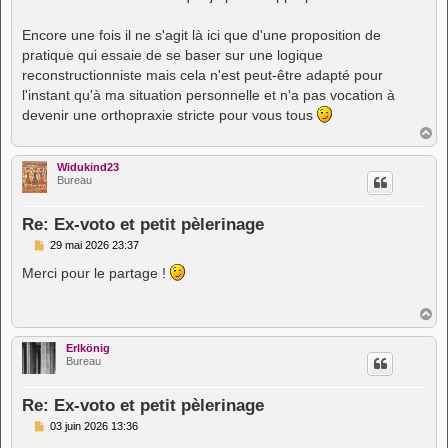
Encore une fois il ne s'agit là ici que d'une proposition de
pratique qui essaie de se baser sur une logique
reconstructionniste mais cela n'est peut-être adapté pour
l'instant qu'à ma situation personnelle et n'a pas vocation à
devenir une orthopraxie stricte pour vous tous
H
a
u
Widukind23
t
Bureau
Re: Ex-voto et petit pèlerinage
M
29 mai 2026 23:37
e
s
Merci pour le partage !
s
a
g
H
e
a
u
Erlkönig
t
Bureau
Re: Ex-voto et petit pèlerinage
M
03 juin 2026 13:36
e