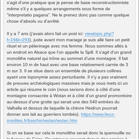
s'agit d'une pratique que je pense de base reconstructionniste
même s'il y a quelques arrangements sous forme de
"interpretatio pagana". Ne le prenez donc pas comme quelque
chose d'absolu ou d'arrêté.
Il y a 7 ans (j'avais alors fait un post ici:
viewtopic.php?
f=19&t=293
), juste avant mon mariage je suis allé faire un petit
rituel et un pèlerinage avec ma femme. Nous sommes allés à
un endroit en Alsace que l'on appelle la Spill. Il s'agit d'un grand
monolithe naturel qui trône au sommet d'une montagne. Il fait
environ 10 m de haut avec une base relativement carrée de 3
m sur 3. Il se situe dans un ensemble de plusieurs collines
ayant une toponymie assez perturbante. Il n'y a pas vraiment
de preuves archéologiques massives mais je vous mets ici un
article qui résume le coin (nous serions donc à côté d'une
montagne consacrée à Wotan et à côté d'un grand promontoire
au-dessus d'une grotte qui serait une des 540 entrées du
Valhalla et dessus de laquelle la chèvre Heidrun pourrait
donner son lait au guerriers tombés).
https://www.lieux-
insolites.fr/basrhin/wotan/wotan.htm
Si on se base sur cela le monolithe serait donc la quenouille ou
le fuseau de Frigg. On retrouve souvent depuis des années à