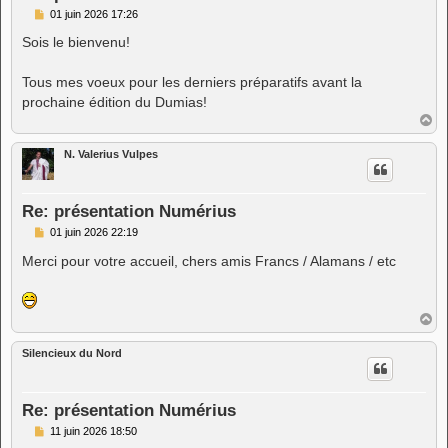
M
01 juin 2026 17:26
e
s
Sois le bienvenu!
s
a
g
Tous mes voeux pour les derniers préparatifs avant la
e
prochaine édition du Dumias!
H
a
u
N. Valerius Vulpes
t
Re: présentation Numérius
M
01 juin 2026 22:19
e
s
Merci pour votre accueil, chers amis Francs / Alamans / etc
s
a
g
e
H
a
u
Silencieux du Nord
t
Re: présentation Numérius
M
11 juin 2026 18:50
e