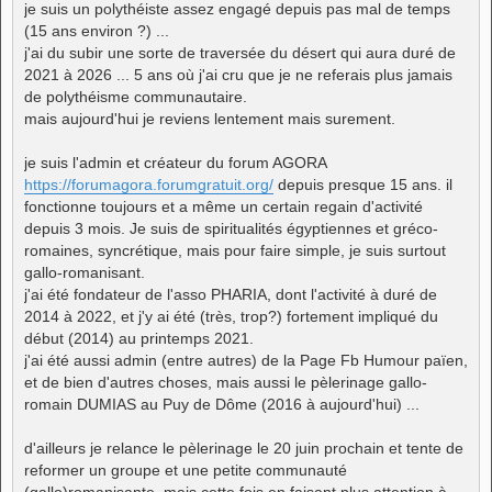
je suis un polythéiste assez engagé depuis pas mal de temps
(15 ans environ ?) ...
j'ai du subir une sorte de traversée du désert qui aura duré de
2021 à 2026 ... 5 ans où j'ai cru que je ne referais plus jamais
de polythéisme communautaire.
mais aujourd'hui je reviens lentement mais surement.
je suis l'admin et créateur du forum AGORA
https://forumagora.forumgratuit.org/
depuis presque 15 ans. il
fonctionne toujours et a même un certain regain d'activité
depuis 3 mois. Je suis de spiritualités égyptiennes et gréco-
romaines, syncrétique, mais pour faire simple, je suis surtout
gallo-romanisant.
j'ai été fondateur de l'asso PHARIA, dont l'activité à duré de
2014 à 2022, et j'y ai été (très, trop?) fortement impliqué du
début (2014) au printemps 2021.
j'ai été aussi admin (entre autres) de la Page Fb Humour païen,
et de bien d'autres choses, mais aussi le pèlerinage gallo-
romain DUMIAS au Puy de Dôme (2016 à aujourd'hui) ...
d'ailleurs je relance le pèlerinage le 20 juin prochain et tente de
reformer un groupe et une petite communauté
(gallo)romanisante, mais cette fois en faisant plus attention à