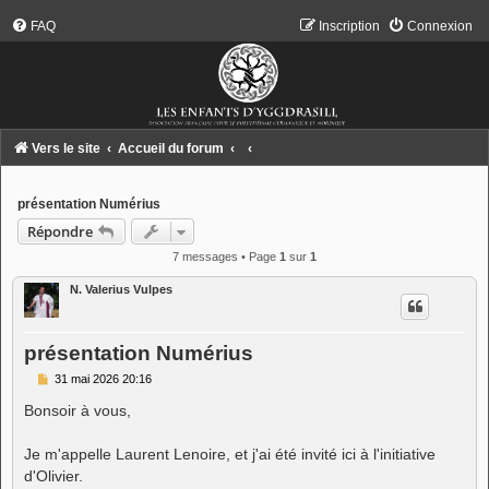
FAQ
Inscription
Connexion
Vers le site
Accueil du forum
présentation Numérius
Répondre
7 messages • Page
1
sur
1
N. Valerius Vulpes
présentation Numérius
M
31 mai 2026 20:16
e
s
Bonsoir à vous,
s
a
g
Je m'appelle Laurent Lenoire, et j'ai été invité ici à l'initiative
e
d'Olivier.