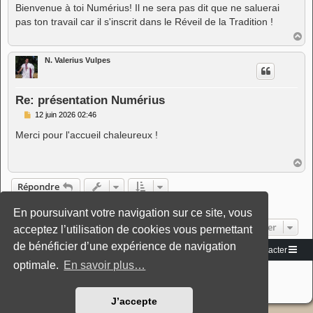
s
Bienvenue à toi Numérius! Il ne sera pas dit que ne saluerai
s
pas ton travail car il s'inscrit dans le Réveil de la Tradition !
a
g
H
e
a
u
N. Valerius Vulpes
t
Re: présentation Numérius
M
12 juin 2026 02:46
e
s
Merci pour l'accueil chaleureux !
s
a
g
H
e
a
u
Répondre
t
7 messages • Page
1
sur
1
En poursuivant votre navigation sur ce site, vous
Aller
acceptez l’utilisation de cookies vous permettant
de bénéficier d’une expérience de navigation
Vers le site
Accueil du forum
Nous contacter
optimale.
En savoir plus…
Développé par
phpBB
® Forum Software © phpBB Limited
Traduction française officielle
©
Miles Cellar
Style: Black-Silver-Split by Joyce&Luna
phpBB-Style-Design
J’accepte