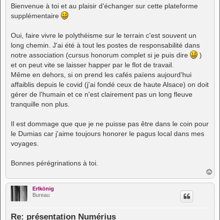
s
Bienvenue à toi et au plaisir d'échanger sur cette plateforme
s
supplémentaire
a
g
e
Oui, faire vivre le polythéisme sur le terrain c'est souvent un
long chemin. J'ai été à tout les postes de responsabilité dans
notre association (cursus honorum complet si je puis dire
)
et on peut vite se laisser happer par le flot de travail.
Même en dehors, si on prend les cafés païens aujourd'hui
affaiblis depuis le covid (j'ai fondé ceux de haute Alsace) on doit
gérer de l'humain et ce n'est clairement pas un long fleuve
tranquille non plus.
Il est dommage que que je ne puisse pas être dans le coin pour
le Dumias car j'aime toujours honorer le pagus local dans mes
voyages.
Bonnes pérégrinations à toi.
H
a
u
Erlkönig
t
Bureau
Re: présentation Numérius