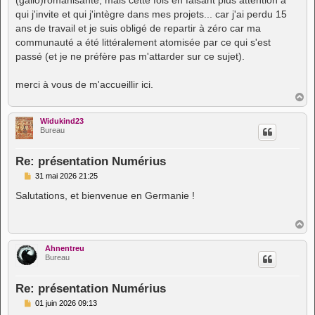
qui j'invite et qui j'intègre dans mes projets... car j'ai perdu 15
ans de travail et je suis obligé de repartir à zéro car ma
communauté a été littéralement atomisée par ce qui s'est
passé (et je ne préfère pas m'attarder sur ce sujet).
merci à vous de m'accueillir ici.
H
a
u
Widukind23
t
Bureau
Re: présentation Numérius
M
31 mai 2026 21:25
e
s
Salutations, et bienvenue en Germanie !
s
a
g
H
e
a
u
Ahnentreu
t
Bureau
Re: présentation Numérius
M
01 juin 2026 09:13
e