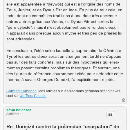
elle est apparentée à *deywos) qui est à l'origine des noms de
Zeus, Jupiter, et de Dyaus Pitr en Inde. En plus de tout cela, en
Inde, dont on connaît les traditions à une date très ancienne
entres autres grâce aux Védas, ce Dyaus Pitr est certes le
"père céleste", mais il n'est absolument pas le roi des dieux, il
n'apparaît dans presque aucun mythe et très peu de prières lui
sont adressées.
En conclusion, l'idée selon laquelle la suprématie de Óðinn sur
Týr et les autres dieux serait un changement tardif ne s'appuie
pas sur des faits concrets, mais sur des hypothèses qui elles-
mêmes posent certains problèmes théoriques. Et surtout, une
des figures de référence couramment citée pour défendre cette
théorie, à savoir Georges Dumézil, l'a explicitement rejetée.
Gottfried Karlssohn
. Mes articles sur les traditions germano-scandinaves
sont sur
Un Tiers Chemin
.
H
a
u
Kévin Brunoson
t
Adhérent
Re: Dumézil contre la prétendue "usurpation" de