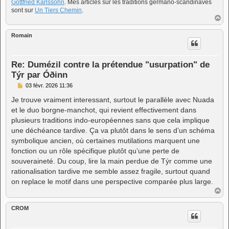
Gottfried Karlssohn
. Mes articles sur les traditions germano-scandinaves
sont sur
Un Tiers Chemin
.
H
a
u
Romain
t
Re: Dumézil contre la prétendue "usurpation" de
Týr par Óðinn
M
03 févr. 2026 11:36
e
s
Je trouve vraiment interessant, surtout le parallèle avec Nuada
s
et le duo borgne-manchot, qui revient effectivement dans
a
g
plusieurs traditions indo-européennes sans que cela implique
e
une déchéance tardive. Ça va plutôt dans le sens d’un schéma
symbolique ancien, où certaines mutilations marquent une
fonction ou un rôle spécifique plutôt qu’une perte de
souveraineté. Du coup, lire la main perdue de Týr comme une
rationalisation tardive me semble assez fragile, surtout quand
on replace le motif dans une perspective comparée plus large.
H
a
u
CROM
t