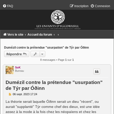
FAQ
Inscription
Connexion
Vers le site
Accueil du forum
Dumézil contre la prétendue "usurpation" de Týr par Óðinn
Répondre
8 messages • Page
1
sur
1
SoK
Bureau
Dumézil contre la prétendue "usurpation"
de Týr par Óðinn
M
06 sept. 2023 17:24
e
s
La théorie serait laquelle Óðinn serait un dieu "récent", ou
s
aurait "supplanté" Týr comme chef des dieux, est une idée
a
g
assez à la mode à la fois chez les néopaïens et chez les
e