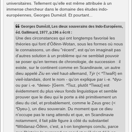
universitaires. Tellement qu'elle est même attribuée à un
immense chercheur dans le domaine des études indo-
européennes, Georges Dumézil. Et pourtant...
Georges Dumézil, Les dieux souverains des Indo-Européens,
éd. Gallimard, 1977, p.196 a écrit :
Une des circonstances qui ont longtemps favorisé les
théories qui font d'Óðinn-Wotan, sous les formes où nous
le connaissons, un dieu "récent", est qu'on imaginait pas
d'autres solution à un problème qui ne semblait pouvoir
se poser qu'en termes de chronologie, de succession : il
existe, sur le continent comme en Scandinavie, un autre
dieu appelé
Ziu
en vieil haut-allemand,
Týr
(< *TīwaR) en
vieil-islandais, dont le nom - qu'on explique par i.-e. *dyu-
ou par i.-e. *deiwo- [Germ. *Tiuz, plutôt *Tiwaz] est
évidemment du plus vieux fonds linguistique et semble
prouver que le dieu qui le porte a été primitivement un
dieu du ciel, et probablement, comme le Zeus grec (<
*Dyeu-), un dieu souverain. Du moment que ce dieu
n'occupe pas le rang attendu et que, en Scandinavie
notamment, il fait pâle figure à côté du substantiel
*Wōdanaz-Óðinn, c'est, a t-on longtemps conclu, parce