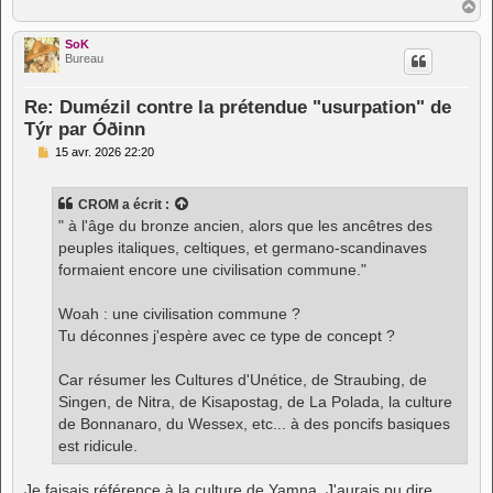
H
a
u
SoK
t
Bureau
Re: Dumézil contre la prétendue "usurpation" de
Týr par Óðinn
M
15 avr. 2026 22:20
e
s
s
CROM
a écrit :
a
g
" à l'âge du bronze ancien, alors que les ancêtres des
e
peuples italiques, celtiques, et germano-scandinaves
formaient encore une civilisation commune."
Woah : une civilisation commune ?
Tu déconnes j'espère avec ce type de concept ?
Car résumer les Cultures d'Unétice, de Straubing, de
Singen, de Nitra, de Kisapostag, de La Polada, la culture
de Bonnanaro, du Wessex, etc... à des poncifs basiques
est ridicule.
Je faisais référence à la culture de Yamna. J'aurais pu dire