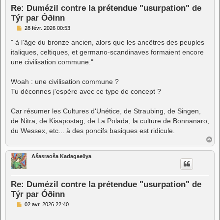
Re: Dumézil contre la prétendue "usurpation" de
Týr par Óðinn
M
28 févr. 2026 00:53
e
s
" à l'âge du bronze ancien, alors que les ancêtres des peuples
s
italiques, celtiques, et germano-scandinaves formaient encore
a
g
une civilisation commune."
e
Woah : une civilisation commune ?
Tu déconnes j'espère avec ce type de concept ?
Car résumer les Cultures d'Unétice, de Straubing, de Singen,
de Nitra, de Kisapostag, de La Polada, la culture de Bonnanaro,
du Wessex, etc... à des poncifs basiques est ridicule.
H
a
u
Ašasraoša Kadagaeθya
t
Re: Dumézil contre la prétendue "usurpation" de
Týr par Óðinn
M
02 avr. 2026 22:40
e
s