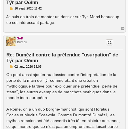
Týr par Óðinn
M
16 sept. 2023 11:42
e
s
Je suis en train de monter un dossier sur Tyr. Merci beaucoup
s
de cet intéressant partage.
a
g
H
e
a
u
SoK
t
Bureau
Re: Dumézil contre la prétendue "usurpation" de
Týr par Óðinn
M
02 janv. 2026 13:05
e
s
On peut aussi ajouter au dossier, contre l'interprétation de la
s
perte de la main de Týr comme étant une création
a
g
mythologique tardive pour expliquer une prétendue "perte de
e
statut", les autres exemples de manchots mythiques dans le
monde indo-européen.
A Rome, on a un duo borgne-manchot, qui sont Horatius
Cocles et Mucius Scaevola. Comme l'a montré Dumézil, les
mythes romains ont été convertis très tôt en histoire ancienne,
ce qui montre que ce n'est pas un emprunt mais faisait partie