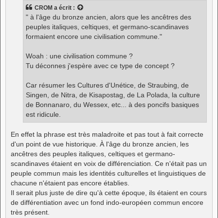
s
CROM
a écrit :
a
g
" à l'âge du bronze ancien, alors que les ancêtres des
e
peuples italiques, celtiques, et germano-scandinaves
formaient encore une civilisation commune."
Woah : une civilisation commune ?
Tu déconnes j'espère avec ce type de concept ?
Car résumer les Cultures d'Unétice, de Straubing, de
Singen, de Nitra, de Kisapostag, de La Polada, la culture
de Bonnanaro, du Wessex, etc... à des poncifs basiques
est ridicule.
En effet la phrase est très maladroite et pas tout à fait correcte
d'un point de vue historique. À l'âge du bronze ancien, les
ancêtres des peuples italiques, celtiques et germano-
scandinaves étaient en voix de différenciation. Ce n'était pas un
peuple commun mais les identités culturelles et linguistiques de
chacune n'étaient pas encore établies.
Il serait plus juste de dire qu'à cette époque, ils étaient en cours
de différentiation avec un fond indo-européen commun encore
très présent.