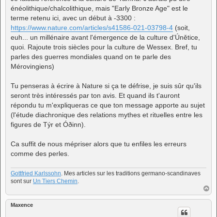
énéolithique/chalcolithique, mais "Early Bronze Age" est le
terme retenu ici, avec un début à -3300 :
https://www.nature.com/articles/s41586-021-03798-4
(soit,
euh... un millénaire avant l'émergence de la culture d'Únětice,
quoi. Rajoute trois siècles pour la culture de Wessex. Bref, tu
parles des guerres mondiales quand on te parle des
Mérovingiens)
Tu penseras à écrire à Nature si ça te défrise, je suis sûr qu'ils
seront très intéressés par ton avis. Et quand ils t'auront
répondu tu m'expliqueras ce que ton message apporte au sujet
(l'étude diachronique des relations mythes et rituelles entre les
figures de Týr et Óðinn).
Ca suffit de nous mépriser alors que tu enfiles les erreurs
comme des perles.
Gottfried Karlssohn
. Mes articles sur les traditions germano-scandinaves
sont sur
Un Tiers Chemin
.
H
a
u
Maxence
t