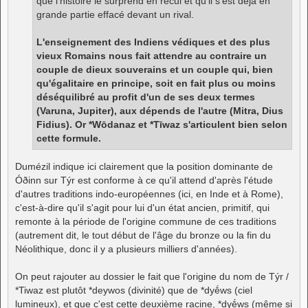
que l'histoire le surprend en recul et qu'il s'est déjà en
grande partie effacé devant un rival.
L'enseignement des Indiens védiques et des plus
vieux Romains nous fait attendre au contraire un
couple de dieux souverains et un couple qui, bien
qu'égalitaire en principe, soit en fait plus ou moins
déséquilibré au profit d'un de ses deux termes
(Varuna, Jupiter), aux dépends de l'autre (Mitra, Dius
Fidius). Or *Wōdanaz et *Tīwaz s'articulent bien selon
cette formule.
Dumézil indique ici clairement que la position dominante de
Óðinn sur Týr est conforme à ce qu'il attend d'après l'étude
d'autres traditions indo-européennes (ici, en Inde et à Rome),
c'est-à-dire qu'il s'agit pour lui d'un état ancien, primitif, qui
remonte à la période de l'origine commune de ces traditions
(autrement dit, le tout début de l'âge du bronze ou la fin du
Néolithique, donc il y a plusieurs milliers d'années).
On peut rajouter au dossier le fait que l'origine du nom de Týr /
*Tiwaz est plutôt *deywos (divinité) que de *dyḗws (ciel
lumineux), et que c'est cette deuxième racine, *dyḗws (même si