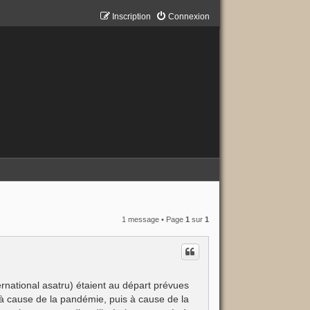
Inscription
Connexion
1 message • Page
1
sur
1
rnational asatru) étaient au départ prévues
d à cause de la pandémie, puis à cause de la