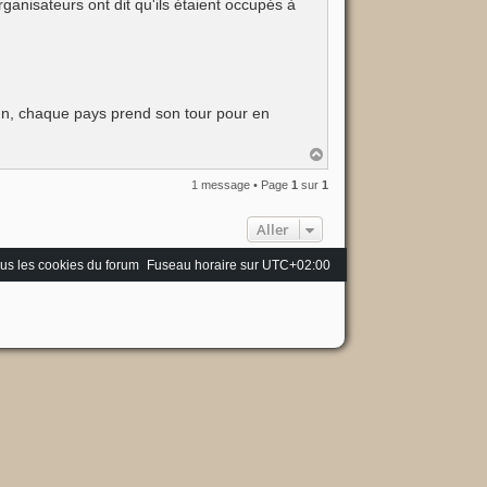
ganisateurs ont dit qu'ils étaient occupés à
cun, chaque pays prend son tour pour en
H
a
u
1 message • Page
1
sur
1
t
Aller
us les cookies du forum
Fuseau horaire sur
UTC+02:00