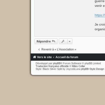
guerre
e
venir e
https:
Je cro
organi
Répondre
Revenir à « L’Association »
Vers le site
Accueil du forum
Développé par
phpBB
® Forum Software © phpBB Limited
Traduction française officielle
©
Miles Cellar
Style: Black-Silver-Split by Joyce&Luna
phpBB-Style-Design