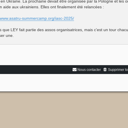
 en Ukraine. La prochaine devait être organisée par la Pologne et les or
n aide aux ukrainiens. Elles ont finalement été relancées :
//www.asatru-summercamp.org/iasc-2025/
is que LEY fait partie des assos organisatrices, mais c'est un tour cha
ser une.
Nous contacter
Supprimer to