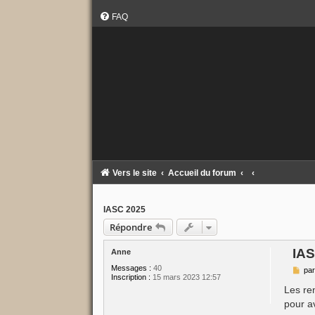
FAQ
Vers le site
Accueil du forum
IASC 2025
Répondre
IA
Anne
Messages :
40
M
pa
Inscription :
15 mars 2023 12:57
e
s
Les re
s
pour a
a
g