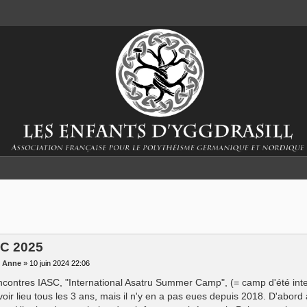
SC 2025
r
Anne
»
10 juin 2024 22:06
ncontres IASC, "International Asatru Summer Camp", (= camp d'été inte
voir lieu tous les 3 ans, mais il n'y en a pas eues depuis 2018. D'abor