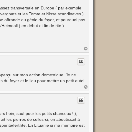
e assez transversale en Europe ( par exemple
uvergnats et les Tomte et Nisse scandinaves ).
 une offrande au génie du foyer, et pourquoi pas
eimdall ( en début et fin de rite ) .
H
a
u
t
 aperçu sur mon action domestique. Je ne
 du foyer et le lieu pour mettre un petit autel.
H
a
u
t
rs hein, sauf pour les petits chanceux ! ),
ait les pierres de celles-ci, on aboutissait à
spérité/fertilité. En Lituanie si ma mémoire est