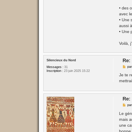
• des 
avec l
• Une s
aussi à
• Une p
Voilà,
Re:
Silencieux du Nord
M
pa
Messages :
31
e
Inscription :
23 juin 2025 15:22
s
Je te 
s
mettrai
a
g
e
Re:
M
pa
e
s
Le géni
s
mais au
a
g
une cav
e
bonne, 