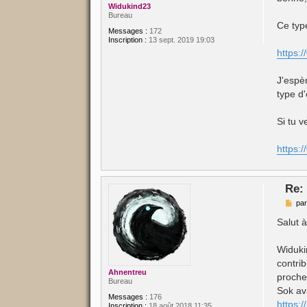
Widukind23
Bureau
Ce typ
Messages :
172
Inscription :
13 sept. 2019 19:03
https:
J'espè
type d'
Si tu v
https:
Re:
M
pa
e
s
Salut à
s
a
g
Widuki
e
contri
Ahnentreu
proche
Bureau
Sok ava
Messages :
176
https:
Inscription :
18 août 2018 11:35