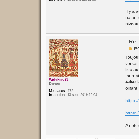
Il y a 
notamm
niveau
Re:
M
pa
e
s
Toujour
s
verser 
a
g
lieu au
e
tournai
Widukind23
éviter 
Bureau
olifant 
Messages :
172
Inscription :
13 sept. 2019 19:03
https:
https
A note