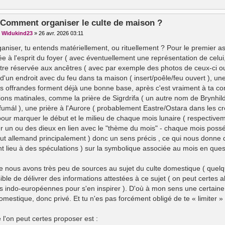
 Comment organiser le culte de maison ?
r
Widukind23
»
26 avr. 2026 03:11
ganiser, tu entends matériellement, ou rituellement ? Pour le premier a
ée à l'esprit du foyer ( avec éventuellement une représentation de cel
tre réservée aux ancêtres ( avec par exemple des photos de ceux-ci ou 
d'un endroit avec du feu dans ta maison ( insert/poêle/feu ouvert ), une
es offrandes forment déjà une bonne base, après c'est vraiment à ta con
tions matinales, comme la prière de Sigrdrifa ( un autre nom de Brynhil
ífumál ), une prière à l'Aurore ( probablement Eastre/Ostara dans les
 pour marquer le début et le milieu de chaque mois lunaire ( respectivem
r un ou des dieux en lien avec le "thème du mois" - chaque mois posséd
haut allemand principalement ) donc un sens précis , ce qui nous donne 
t lieu à des spéculations ) sur la symbolique associée au mois en ques
nous avons très peu de sources au sujet du culte domestique ( quelque
ble de délivrer des informations attestées à ce sujet ( on peut certes al
s indo-européennes pour s'en inspirer ). D'où à mon sens une certaine fo
domestique, donc privé. Et tu n'es pas forcément obligé de te « limiter
 l'on peut certes proposer est :