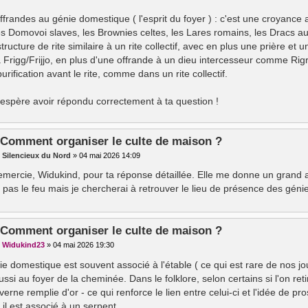
offrandes au génie domestique ( l'esprit du foyer ) : c'est une croyanc
es Domovoi slaves, les Brownies celtes, les Lares romains, les Dracs a
tructure de rite similaire à un rite collectif, avec en plus une prière et
 Frigg/Frijjo, en plus d'une offrande à un dieu intercesseur comme Rigr/H
urification avant le rite, comme dans un rite collectif.
 j'espère avoir répondu correctement à ta question !
 Comment organiser le culte de maison ?
r
Silencieux du Nord
»
04 mai 2026 14:09
remercie, Widukind, pour ta réponse détaillée. Elle me donne un grand
 pas le feu mais je chercherai à retrouver le lieu de présence des génies
 Comment organiser le culte de maison ?
r
Widukind23
»
04 mai 2026 19:30
e domestique est souvent associé à l'étable ( ce qui est rare de nos jou
ssi au foyer de la cheminée. Dans le folklore, selon certains si l'on retir
erne remplie d'or - ce qui renforce le lien entre celui-ci et l'idée de pro
il est associé à un serpent.