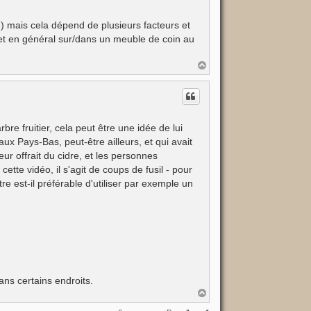
le) mais cela dépend de plusieurs facteurs et
et en général sur/dans un meuble de coin au
H
a
u
t
bre fruitier, cela peut être une idée de lui
 aux Pays-Bas, peut-être ailleurs, et qui avait
eur offrait du cidre, et les personnes
ette vidéo, il s'agit de coups de fusil - pour
re est-il préférable d'utiliser par exemple un
ans certains endroits.
H
a