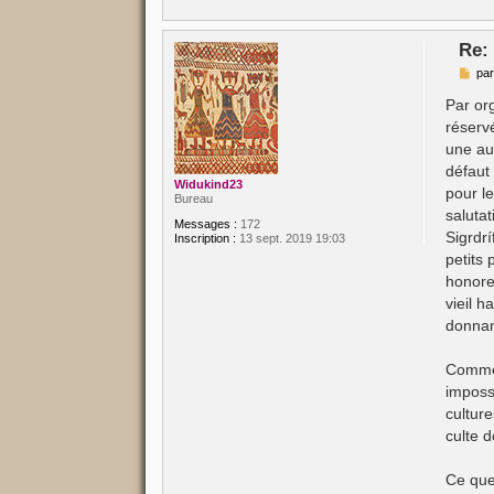
e
Re:
M
pa
e
s
Par or
s
réserv
a
g
une au
e
défaut 
Widukind23
pour l
Bureau
saluta
Messages :
172
Sigrdr
Inscription :
13 sept. 2019 19:03
petits
honore
vieil 
donnan
Comme 
impossi
culture
culte 
Ce que