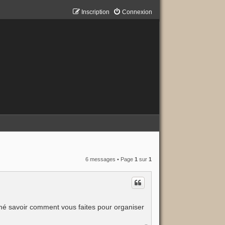
Inscription
Connexion
6 messages • Page
1
sur
1
mé savoir comment vous faites pour organiser