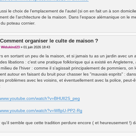
aussi le choix de l'emplacement de l'autel (si on en fait un à son domici
ent de l'architecture de la maison. Dans l'espace alémanique on le m
 du poteau cornier.
 Comment organiser le culte de maison ?
r
Widukind23
»
01 juin 2026 18:43
s en sortant un peu de la maison, et si jamais tu as un jardin avec un ar
des libations : c'est une pratique folklorique qui a existé en Angleterre,
 milieu de l'hiver : comme il s'agissait principalement de pommiers, on l
ent autour en faisant du bruit pour chasser les "mauvais esprits" : dans c
les problèmes avec les voisins, et éventuellement avec la police, peut-êt
:
//www.youtube.com/watch?v=BHUlI2S_peg
://www.youtube.com/watch?v=W8pU-PP2-Rg
r qu'il semble que cette tradition perdure encore ( et heureusement !) d