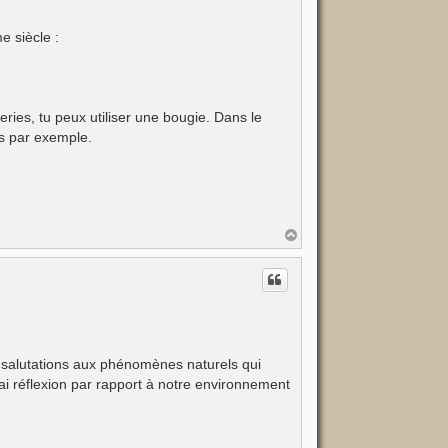
 siècle :
eries, tu peux utiliser une bougie. Dans le
és par exemple.
H
a
u
t
s salutations aux phénomènes naturels qui
i réflexion par rapport à notre environnement