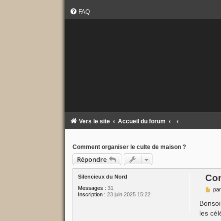
FAQ
Vers le site
Accueil du forum
Comment organiser le culte de maison ?
Répondre
Com
Silencieux du Nord
Messages :
31
M
pa
Inscription :
23 juin 2025 15:22
e
s
Bonsoi
s
les cé
a
g