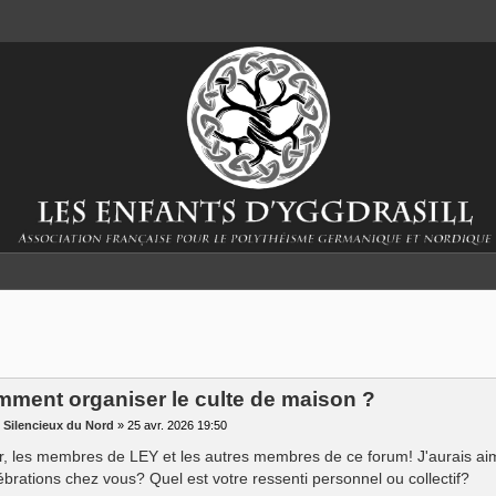
ment organiser le culte de maison ?
r
Silencieux du Nord
»
25 avr. 2026 19:50
r, les membres de LEY et les autres membres de ce forum! J'aurais ai
lébrations chez vous? Quel est votre ressenti personnel ou collectif?