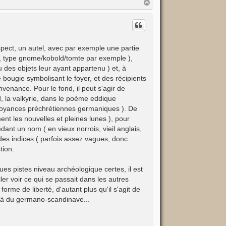
H
a
u
t
spect, un autel, avec par exemple une partie
ui, type gnome/kobold/tomte par exemple ),
des objets leur ayant appartenu ) et, à
 bougie symbolisant le foyer, et des récipients
venance. Pour le fond, il peut s'agir de
d, la valkyrie, dans le poème eddique
 croyances préchrétiennes germaniques ). De
ent les nouvelles et pleines lunes ), pour
ant un nom ( en vieux norrois, vieil anglais,
des indices ( parfois assez vagues, donc
tion.
s pistes niveau archéologique certes, il est
ler voir ce qui se passait dans les autres
rme de liberté, d'autant plus qu'il s'agit de
 » à du germano-scandinave...