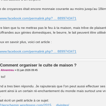
e de croyances était encore monnaie courante au moins jusqu'au 18ème
//www.facebook.com/permalink.php? ... 8899743471
re bien que tu ne mettras pas le feu à ta maison, mais trêve de plaisant
offrandes aux génies domestiques, le beurre, le lait peuvent être utilis
eux en savoir plus, voici cet article :
//www.facebook.com/permalink.php? ... 8899743471
 Comment organiser le culte de maison ?
r
Ahnentreu
»
01 juin 2026 09:45
 toi!
nd a tres bien répondu. Je rajouterais que l'on peut aussi effectuer se
buent ainsi à un certain ré-enchantement du monde mais surtout une vra
.
it écrit un petit article à ce sujet:
//1tierschemin.wordpress.com/2015 ... divinites/