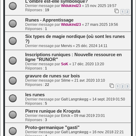
L'ombre est-elle symbolique?
Dernier message par
Widukind23
«
15 nov. 2025 19:57
Réponses :
19
1
2
Runes - Apprentissage
Dernier message par
Widukind23
«
27 mars 2025 19:56
Réponses :
1
Six types de magie nordique (où sont les runes
?)
Dernier message par
Mervis
«
25 déc. 2024 14:11
Inscriptions runiques : Nouvelle ressource en
ligne "RUNOR"
Dernier message par
SoK
«
17 déc. 2020 13:20
Réponses :
1
gravure de runes sur bois
Dernier message par
Silme
«
21 avr. 2020 10:10
Réponses :
22
1
2
3
les runes
Dernier message par
Galt Langrskegg
«
14 sept. 2019 01:50
Réponses :
5
Pierre runique de Krogsta
Dernier message par
Eirick
«
09 mai 2019 23:01
Réponses :
3
Proto-germanique "gasti"
Dernier message par
Galt Langrskegg
«
16 nov. 2018 22:21