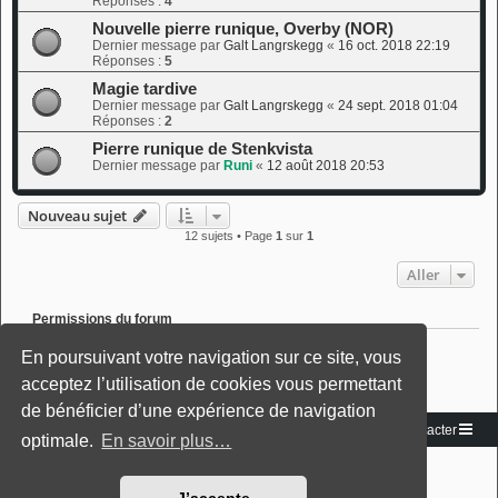
Réponses :
4
Nouvelle pierre runique, Overby (NOR)
Dernier message par
Galt Langrskegg
«
16 oct. 2018 22:19
Réponses :
5
Magie tardive
Dernier message par
Galt Langrskegg
«
24 sept. 2018 01:04
Réponses :
2
Pierre runique de Stenkvista
Dernier message par
Runi
«
12 août 2018 20:53
Nouveau sujet
12 sujets • Page
1
sur
1
Aller
Permissions du forum
Vous
ne pouvez pas
publier de nouveaux sujets dans ce forum
En poursuivant votre navigation sur ce site, vous
Vous
ne pouvez pas
répondre aux sujets dans ce forum
Vous
ne pouvez pas
modifier vos messages dans ce forum
acceptez l’utilisation de cookies vous permettant
Vous
ne pouvez pas
supprimer vos messages dans ce forum
de bénéficier d’une expérience de navigation
Vous
ne pouvez pas
transférer de pièces jointes dans ce forum
Vers le site
Accueil du forum
Nous contacter
optimale.
En savoir plus…
Développé par
phpBB
® Forum Software © phpBB Limited
Traduction française officielle
©
Miles Cellar
Style: Black-Silver-Split by Joyce&Luna
phpBB-Style-Design