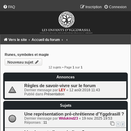
FAQ
Inscription
Connexion
Vers le site
Accueil du forum
Runes, symboles et magie
Nouveau sujet
12 sujets • Page
1
sur
1
Annonces
Règles de savoir-vivre sur le forum
Dernier message par
LEY
«
12 août 2018 11:43
Publié dans
Présentation
Sujets
Une représentation pré-chrétienne d'Yggdrasill ?
Dernier message par
Widukind23
«
19 nov. 2025 19:53
Réponses :
11
1
2