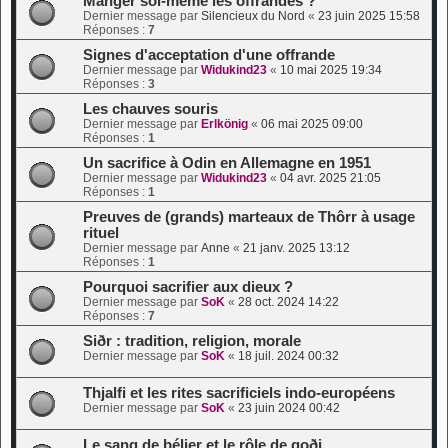
Manger soi-même les offrandes ?
Dernier message par
Silencieux du Nord
«
23 juin 2025 15:58
Réponses :
7
Signes d'acceptation d'une offrande
Dernier message par
Widukind23
«
10 mai 2025 19:34
Réponses :
3
Les chauves souris
Dernier message par
Erlkönig
«
06 mai 2025 09:00
Réponses :
1
Un sacrifice à Odin en Allemagne en 1951
Dernier message par
Widukind23
«
04 avr. 2025 21:05
Réponses :
1
Preuves de (grands) marteaux de Thôrr à usage
rituel
Dernier message par
Anne
«
21 janv. 2025 13:12
Réponses :
1
Pourquoi sacrifier aux dieux ?
Dernier message par
SoK
«
28 oct. 2024 14:22
Réponses :
7
Siðr : tradition, religion, morale
Dernier message par
SoK
«
18 juil. 2024 00:32
Thjalfi et les rites sacrificiels indo-européens
Dernier message par
SoK
«
23 juin 2024 00:42
Le sang de bélier et le rôle de goði