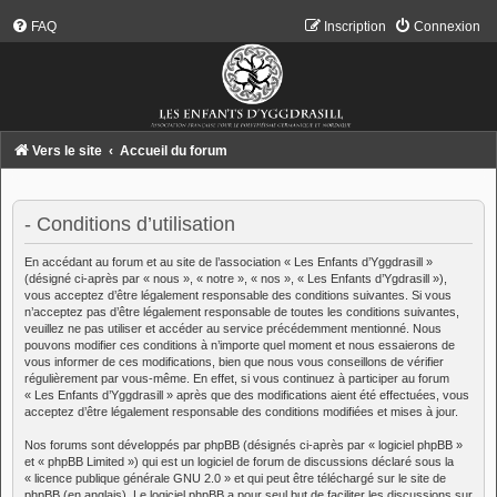
FAQ
Inscription
Connexion
Vers le site
Accueil du forum
- Conditions d’utilisation
En accédant au forum et au site de l’association « Les Enfants d’Yggdrasill »
(désigné ci-après par « nous », « notre », « nos », « Les Enfants d’Ygdrasill »),
vous acceptez d’être légalement responsable des conditions suivantes. Si vous
n’acceptez pas d’être légalement responsable de toutes les conditions suivantes,
veuillez ne pas utiliser et accéder au service précédemment mentionné. Nous
pouvons modifier ces conditions à n’importe quel moment et nous essaierons de
vous informer de ces modifications, bien que nous vous conseillons de vérifier
régulièrement par vous-même. En effet, si vous continuez à participer au forum
« Les Enfants d’Yggdrasill » après que des modifications aient été effectuées, vous
acceptez d’être légalement responsable des conditions modifiées et mises à jour.
Nos forums sont développés par phpBB (désignés ci-après par « logiciel phpBB »
et « phpBB Limited ») qui est un logiciel de forum de discussions déclaré sous la
«
licence publique générale GNU 2.0
» et qui peut être téléchargé sur
le site de
phpBB
(en anglais). Le logiciel phpBB a pour seul but de faciliter les discussions sur