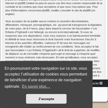
internet et phpBB Limited ne peut en aucun cas être tenu comme responsable de la
conduite et du contenu que nous acceptons et que nous n’acceptons pas. Pour
plus d’informations concernant phpBB, veuillez consulter
le site de phpBB
(en
anglais).
Vous acceptez de ne publier aucun contenu à caractère discriminatoire,
diffamatoire, menaçant, pornographique, etc. qui pourrait transgresser la législation
de votre pays, de la France, pays dans lequel le serveur de l’association « Les
Enfants d’Ygdrasill » est hébergé, ou encore la loi internationale. Si vous ne
respectez pas ces dispositions, vous vous exposez à un bannissement immédiat
et définitif et nous nous réservons le droit d’avertir votre fournisseur d’accès à
internet et les autorités officielles. L’adresse IP de tous les messages est
enregistrée afin d’aider au renforcement de ces conditions. Vous acceptez le fait
que l’association « Les Enfants d’Yggdrasill » ait le droit de supprimer, de modifier,
de déplacer ou de verrouiller n’importe quel sujet et message à n’importe quel
moment si nous estimons cela nécessaire. En tant qu’utilisateur, vous acceptez
que toutes les informations que vous avez renseignées soient enregistrées dans
notre base de données. Sauf réquisition des autorité judiciaires françaises, ces
En poursuivant votre navigation sur ce site, vous
informations ne seront pas diffusées à une tierce partie sans votre consentement.
Cependant, ni l’association « Les Enfants d’Yggdrasill », ni phpBB, ne pourront être
acceptez l’utilisation de cookies vous permettant
tenus comme responsables en cas de tentative de piratage informatique visant à
compromettre vos données.
de bénéficier d’une expérience de navigation
Vers le site
Accueil du forum
Nous contacter
optimale.
En savoir plus…
Développé par
phpBB
® Forum Software © phpBB Limited
Traduction française officielle
©
Miles Cellar
Style: Black-Silver-Split by Joyce&Luna
phpBB-Style-Design
J’accepte