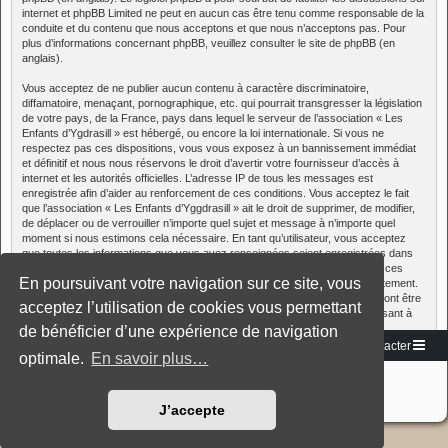
internet et phpBB Limited ne peut en aucun cas être tenu comme responsable de la
conduite et du contenu que nous acceptons et que nous n’acceptons pas. Pour
plus d’informations concernant phpBB, veuillez consulter
le site de phpBB
(en
anglais).
Vous acceptez de ne publier aucun contenu à caractère discriminatoire,
diffamatoire, menaçant, pornographique, etc. qui pourrait transgresser la législation
de votre pays, de la France, pays dans lequel le serveur de l’association « Les
Enfants d’Ygdrasill » est hébergé, ou encore la loi internationale. Si vous ne
respectez pas ces dispositions, vous vous exposez à un bannissement immédiat
et définitif et nous nous réservons le droit d’avertir votre fournisseur d’accès à
internet et les autorités officielles. L’adresse IP de tous les messages est
enregistrée afin d’aider au renforcement de ces conditions. Vous acceptez le fait
que l’association « Les Enfants d’Yggdrasill » ait le droit de supprimer, de modifier,
de déplacer ou de verrouiller n’importe quel sujet et message à n’importe quel
moment si nous estimons cela nécessaire. En tant qu’utilisateur, vous acceptez
que toutes les informations que vous avez renseignées soient enregistrées dans
notre base de données. Sauf réquisition des autorité judiciaires françaises, ces
En poursuivant votre navigation sur ce site, vous
informations ne seront pas diffusées à une tierce partie sans votre consentement.
Cependant, ni l’association « Les Enfants d’Yggdrasill », ni phpBB, ne pourront être
acceptez l’utilisation de cookies vous permettant
tenus comme responsables en cas de tentative de piratage informatique visant à
compromettre vos données.
de bénéficier d’une expérience de navigation
Vers le site
Accueil du forum
Nous contacter
optimale.
En savoir plus…
Développé par
phpBB
® Forum Software © phpBB Limited
Traduction française officielle
©
Miles Cellar
Style: Black-Silver-Split by Joyce&Luna
phpBB-Style-Design
J’accepte