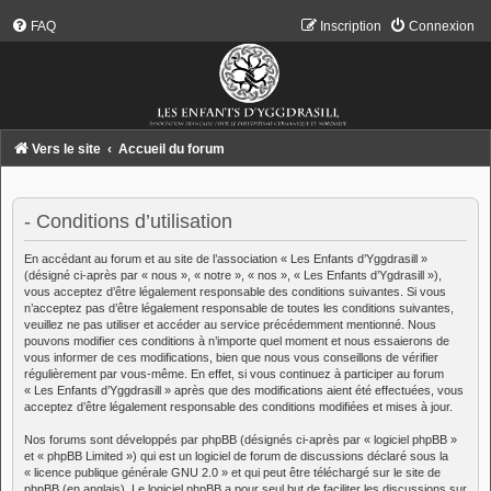
FAQ
Inscription
Connexion
Vers le site
Accueil du forum
- Conditions d’utilisation
En accédant au forum et au site de l’association « Les Enfants d’Yggdrasill »
(désigné ci-après par « nous », « notre », « nos », « Les Enfants d’Ygdrasill »),
vous acceptez d’être légalement responsable des conditions suivantes. Si vous
n’acceptez pas d’être légalement responsable de toutes les conditions suivantes,
veuillez ne pas utiliser et accéder au service précédemment mentionné. Nous
pouvons modifier ces conditions à n’importe quel moment et nous essaierons de
vous informer de ces modifications, bien que nous vous conseillons de vérifier
régulièrement par vous-même. En effet, si vous continuez à participer au forum
« Les Enfants d’Yggdrasill » après que des modifications aient été effectuées, vous
acceptez d’être légalement responsable des conditions modifiées et mises à jour.
Nos forums sont développés par phpBB (désignés ci-après par « logiciel phpBB »
et « phpBB Limited ») qui est un logiciel de forum de discussions déclaré sous la
«
licence publique générale GNU 2.0
» et qui peut être téléchargé sur
le site de
phpBB
(en anglais). Le logiciel phpBB a pour seul but de faciliter les discussions sur