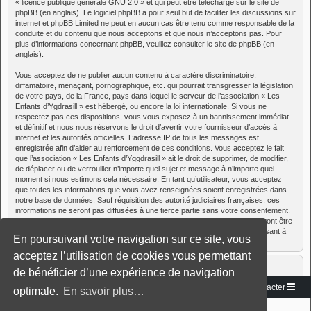
«
licence publique générale GNU 2.0
» et qui peut être téléchargé sur
le site de
phpBB
(en anglais). Le logiciel phpBB a pour seul but de faciliter les discussions sur
internet et phpBB Limited ne peut en aucun cas être tenu comme responsable de la
conduite et du contenu que nous acceptons et que nous n’acceptons pas. Pour
plus d’informations concernant phpBB, veuillez consulter
le site de phpBB
(en
anglais).
Vous acceptez de ne publier aucun contenu à caractère discriminatoire,
diffamatoire, menaçant, pornographique, etc. qui pourrait transgresser la législation
de votre pays, de la France, pays dans lequel le serveur de l’association « Les
Enfants d’Ygdrasill » est hébergé, ou encore la loi internationale. Si vous ne
respectez pas ces dispositions, vous vous exposez à un bannissement immédiat
et définitif et nous nous réservons le droit d’avertir votre fournisseur d’accès à
internet et les autorités officielles. L’adresse IP de tous les messages est
enregistrée afin d’aider au renforcement de ces conditions. Vous acceptez le fait
que l’association « Les Enfants d’Yggdrasill » ait le droit de supprimer, de modifier,
de déplacer ou de verrouiller n’importe quel sujet et message à n’importe quel
moment si nous estimons cela nécessaire. En tant qu’utilisateur, vous acceptez
que toutes les informations que vous avez renseignées soient enregistrées dans
notre base de données. Sauf réquisition des autorité judiciaires françaises, ces
informations ne seront pas diffusées à une tierce partie sans votre consentement.
Cependant, ni l’association « Les Enfants d’Yggdrasill », ni phpBB, ne pourront être
tenus comme responsables en cas de tentative de piratage informatique visant à
En poursuivant votre navigation sur ce site, vous
compromettre vos données.
acceptez l’utilisation de cookies vous permettant
de bénéficier d’une expérience de navigation
Vers le site
Accueil du forum
Nous contacter
optimale.
En savoir plus…
Développé par
phpBB
® Forum Software © phpBB Limited