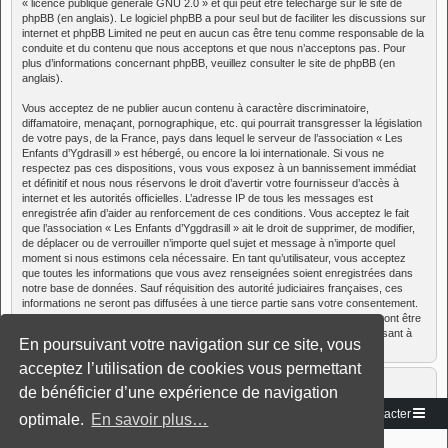
«
licence publique générale GNU 2.0
» et qui peut être téléchargé sur
le site de
phpBB
(en anglais). Le logiciel phpBB a pour seul but de faciliter les discussions sur
internet et phpBB Limited ne peut en aucun cas être tenu comme responsable de la
conduite et du contenu que nous acceptons et que nous n’acceptons pas. Pour
plus d’informations concernant phpBB, veuillez consulter
le site de phpBB
(en
anglais).
Vous acceptez de ne publier aucun contenu à caractère discriminatoire,
diffamatoire, menaçant, pornographique, etc. qui pourrait transgresser la législation
de votre pays, de la France, pays dans lequel le serveur de l’association « Les
Enfants d’Ygdrasill » est hébergé, ou encore la loi internationale. Si vous ne
respectez pas ces dispositions, vous vous exposez à un bannissement immédiat
et définitif et nous nous réservons le droit d’avertir votre fournisseur d’accès à
internet et les autorités officielles. L’adresse IP de tous les messages est
enregistrée afin d’aider au renforcement de ces conditions. Vous acceptez le fait
que l’association « Les Enfants d’Yggdrasill » ait le droit de supprimer, de modifier,
de déplacer ou de verrouiller n’importe quel sujet et message à n’importe quel
moment si nous estimons cela nécessaire. En tant qu’utilisateur, vous acceptez
que toutes les informations que vous avez renseignées soient enregistrées dans
notre base de données. Sauf réquisition des autorité judiciaires françaises, ces
informations ne seront pas diffusées à une tierce partie sans votre consentement.
Cependant, ni l’association « Les Enfants d’Yggdrasill », ni phpBB, ne pourront être
tenus comme responsables en cas de tentative de piratage informatique visant à
En poursuivant votre navigation sur ce site, vous
compromettre vos données.
acceptez l’utilisation de cookies vous permettant
de bénéficier d’une expérience de navigation
Vers le site
Accueil du forum
Nous contacter
optimale.
En savoir plus…
Développé par
phpBB
® Forum Software © phpBB Limited