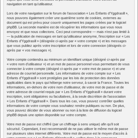
navigation en tant qu’utilisateur.
Lors de votre navigation sur le forum de l’association « Les Enfants d’Yggdrasill »,
nous pouvons également créer une quatrième sorte de cookies, externes au
document qui est prévu pour couvrir uniquement les pages créées par le logiciel
phpBB. La seconde manière est de récupérer les informations que vous nous
envoyez et que nous collectons. Ceci peut correspondre — mais n’est pas limité à
— la publication de messages en tant qu’utilisateur anonyme, l’inscription sur « Les
Enfants d’Yggdrasill » (désignée ci-après par « votre compte ») et les messages
que vous publiez après votre inscription et lors de votre connexion (désignés ci-
après par « vos messages »).
Votre compte contiendra au minimum un identifiant unique (désigné ci-après par
« votre nom d’utilisateur ») et un mot de passe personnel vous permettant de vous
connecter à votre compte (désigné ci-après par « votre mot de passe ») et une
adresse de courriel personnelle. Les informations de votre compte sur « Les
Enfants d’Yggdrasill » sont protégées par les lois de protection des données
applicables dans le pays qui héberge notre serveur, à savoir la France. Toutes les
informations, en-dehors de votre nom d’utilisateur, de votre mot de passe et de
votre adresse de courriel requis par « Les Enfants d’Yggdrasill » durant votre
inscription, sont obligatoires ou facultatives, à la seule discrétion de l’association
« Les Enfants d’Yggdrasill ». Dans tous les cas, vous pouvez contrôler quelles
informations de votre compte vous souhaitez rendre publiques ou non. De plus,
vous pouvez décider de vous abonner ou non à la liste de diffusion du logiciel
phpBB depuis une option disponible sur votre compte.
Votre mot de passe est chiffré (par un chiffrage à sens unique) afin qu’il soit
sécurisé. Cependant, il est recommandé de ne pas utiliser le même mot de passe
sur plusieurs sites internet différents. Votre mot de passe est le moyen d’accès à
votre compte sur « Les Enfants d’Yggdrasill », veillez donc à le conservez