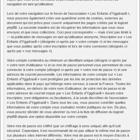
navigation en tant qu’utilisateur.
Lors de votre navigation sur le forum de l’association « Les Enfants d’Yggdrasill »,
nous pouvons également créer une quatrième sorte de cookies, externes au
document qui est prévu pour couvrir uniquement les pages créées par le logiciel
phpBB. La seconde manière est de récupérer les informations que vous nous
envoyez et que nous collectons. Ceci peut correspondre — mais n’est pas limité à
— la publication de messages en tant qu’utilisateur anonyme, l’inscription sur « Les
Enfants d’Yggdrasill » (désignée ci-après par « votre compte ») et les messages
que vous publiez après votre inscription et lors de votre connexion (désignés ci-
après par « vos messages »).
Votre compte contiendra au minimum un identifiant unique (désigné ci-après par
« votre nom d’utilisateur ») et un mot de passe personnel vous permettant de vous
connecter à votre compte (désigné ci-après par « votre mot de passe ») et une
adresse de courriel personnelle. Les informations de votre compte sur « Les
Enfants d’Yggdrasill » sont protégées par les lois de protection des données
applicables dans le pays qui héberge notre serveur, à savoir la France. Toutes les
informations, en-dehors de votre nom d’utilisateur, de votre mot de passe et de
votre adresse de courriel requis par « Les Enfants d’Yggdrasill » durant votre
inscription, sont obligatoires ou facultatives, à la seule discrétion de l’association
« Les Enfants d’Yggdrasill ». Dans tous les cas, vous pouvez contrôler quelles
informations de votre compte vous souhaitez rendre publiques ou non. De plus,
vous pouvez décider de vous abonner ou non à la liste de diffusion du logiciel
phpBB depuis une option disponible sur votre compte.
Votre mot de passe est chiffré (par un chiffrage à sens unique) afin qu’il soit
sécurisé. Cependant, il est recommandé de ne pas utiliser le même mot de passe
sur plusieurs sites internet différents. Votre mot de passe est le moyen d’accès à
votre compte sur « Les Enfants d’Yggdrasill », veillez donc à le conservez