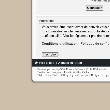
Masquer ma pr
Inscription
Vous devez être inscrit avant de pouvoir vous c
fonctionnalités supplémentaires aux utilisateurs 
confidentialité. Veuillez également prendre le t
Conditions d’utilisation
|
Politique de confide
Inscription
Vers le site
Accueil du forum
Développé par
phpBB
® Forum Software © phpBB Limited
Traduction française officielle
©
Miles Cellar
Style: Black-Silver-Split by Joyce&Luna
phpBB-Style-Design