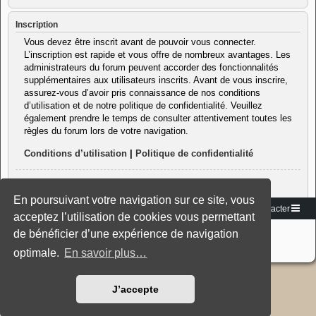
Inscription
Vous devez être inscrit avant de pouvoir vous connecter.
L’inscription est rapide et vous offre de nombreux avantages. Les
administrateurs du forum peuvent accorder des fonctionnalités
supplémentaires aux utilisateurs inscrits. Avant de vous inscrire,
assurez-vous d’avoir pris connaissance de nos conditions
d’utilisation et de notre politique de confidentialité. Veuillez
également prendre le temps de consulter attentivement toutes les
règles du forum lors de votre navigation.
Conditions d’utilisation
|
Politique de confidentialité
Inscription
En poursuivant votre navigation sur ce site, vous
Vers le site
Accueil du forum
Nous contacter
acceptez l’utilisation de cookies vous permettant
Développé par
phpBB
® Forum Software © phpBB Limited
de bénéficier d’une expérience de navigation
Traduction française officielle
©
Miles Cellar
Style: Black-Silver-Split by Joyce&Luna
phpBB-Style-Design
optimale.
En savoir plus…
J’accepte