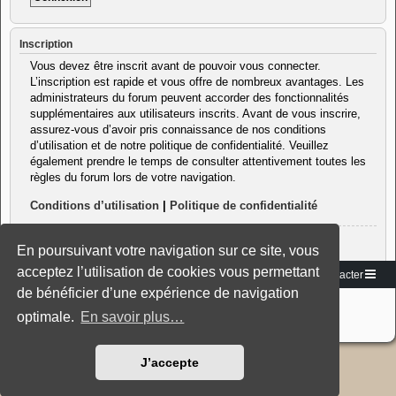
Inscription
Vous devez être inscrit avant de pouvoir vous connecter.
L’inscription est rapide et vous offre de nombreux avantages. Les
administrateurs du forum peuvent accorder des fonctionnalités
supplémentaires aux utilisateurs inscrits. Avant de vous inscrire,
assurez-vous d’avoir pris connaissance de nos conditions
d’utilisation et de notre politique de confidentialité. Veuillez
également prendre le temps de consulter attentivement toutes les
règles du forum lors de votre navigation.
Conditions d’utilisation
|
Politique de confidentialité
Inscription
En poursuivant votre navigation sur ce site, vous
acceptez l’utilisation de cookies vous permettant
Vers le site
Accueil du forum
Nous contacter
de bénéficier d’une expérience de navigation
Développé par
phpBB
® Forum Software © phpBB Limited
Traduction française officielle
©
Miles Cellar
optimale.
En savoir plus…
Style: Black-Silver-Split by Joyce&Luna
phpBB-Style-Design
J’accepte