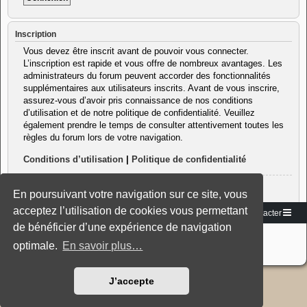
Inscription
Vous devez être inscrit avant de pouvoir vous connecter.
L’inscription est rapide et vous offre de nombreux avantages. Les
administrateurs du forum peuvent accorder des fonctionnalités
supplémentaires aux utilisateurs inscrits. Avant de vous inscrire,
assurez-vous d’avoir pris connaissance de nos conditions
d’utilisation et de notre politique de confidentialité. Veuillez
également prendre le temps de consulter attentivement toutes les
règles du forum lors de votre navigation.
Conditions d’utilisation
|
Politique de confidentialité
Inscription
En poursuivant votre navigation sur ce site, vous
acceptez l’utilisation de cookies vous permettant
Vers le site
Accueil du forum
Nous contacter
de bénéficier d’une expérience de navigation
Développé par
phpBB
® Forum Software © phpBB Limited
Traduction française officielle
©
Miles Cellar
optimale.
En savoir plus…
Style: Black-Silver-Split by Joyce&Luna
phpBB-Style-Design
J’accepte