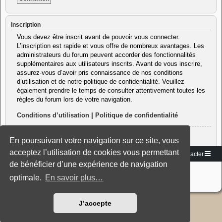
Inscription
Vous devez être inscrit avant de pouvoir vous connecter.
L’inscription est rapide et vous offre de nombreux avantages. Les
administrateurs du forum peuvent accorder des fonctionnalités
supplémentaires aux utilisateurs inscrits. Avant de vous inscrire,
assurez-vous d’avoir pris connaissance de nos conditions
d’utilisation et de notre politique de confidentialité. Veuillez
également prendre le temps de consulter attentivement toutes les
règles du forum lors de votre navigation.
Conditions d’utilisation
|
Politique de confidentialité
Inscription
En poursuivant votre navigation sur ce site, vous
acceptez l’utilisation de cookies vous permettant
Vers le site
Accueil du forum
Nous contacter
de bénéficier d’une expérience de navigation
Développé par
phpBB
® Forum Software © phpBB Limited
Traduction française officielle
©
Miles Cellar
optimale.
En savoir plus…
Style: Black-Silver-Split by Joyce&Luna
phpBB-Style-Design
J’accepte