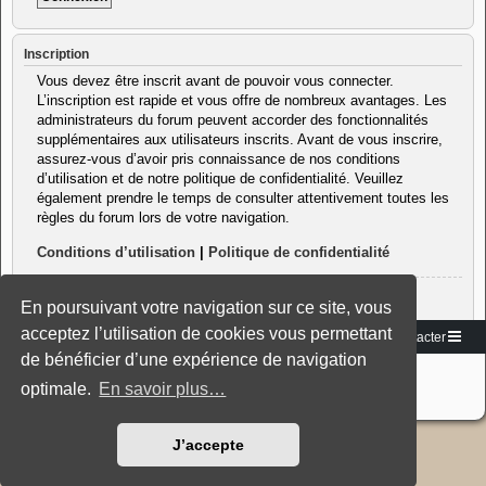
Inscription
Vous devez être inscrit avant de pouvoir vous connecter.
L’inscription est rapide et vous offre de nombreux avantages. Les
administrateurs du forum peuvent accorder des fonctionnalités
supplémentaires aux utilisateurs inscrits. Avant de vous inscrire,
assurez-vous d’avoir pris connaissance de nos conditions
d’utilisation et de notre politique de confidentialité. Veuillez
également prendre le temps de consulter attentivement toutes les
règles du forum lors de votre navigation.
Conditions d’utilisation
|
Politique de confidentialité
Inscription
En poursuivant votre navigation sur ce site, vous
acceptez l’utilisation de cookies vous permettant
Vers le site
Accueil du forum
Nous contacter
de bénéficier d’une expérience de navigation
Développé par
phpBB
® Forum Software © phpBB Limited
Traduction française officielle
©
Miles Cellar
optimale.
En savoir plus…
Style: Black-Silver-Split by Joyce&Luna
phpBB-Style-Design
J’accepte