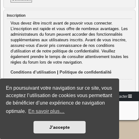
Inscription
Vous devez être inscrit avant de pouvoir vous connecter.
L’inscription est rapide et vous offre de nombreux avantages. Les
administrateurs du forum peuvent accorder des fonctionnalités
supplémentaires aux utilisateurs inscrits. Avant de vous inscrire,
assurez-vous d’avoir pris connaissance de nos conditions
d’utilisation et de notre politique de confidentialité. Veuillez
également prendre le temps de consulter attentivement toutes les
règles du forum lors de votre navigation.
Conditions d’utilisation
|
Politique de confidentialité
Inscription
En poursuivant votre navigation sur ce site, vous
acceptez l’utilisation de cookies vous permettant
Vers le site
Accueil du forum
Nous contacter
de bénéficier d’une expérience de navigation
Développé par
phpBB
® Forum Software © phpBB Limited
Traduction française officielle
©
Miles Cellar
optimale.
En savoir plus…
Style: Black-Silver-Split by Joyce&Luna
phpBB-Style-Design
J’accepte