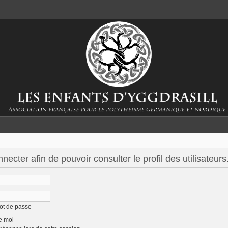
ecter afin de pouvoir consulter le profil des utilisateurs
ot de passe
e moi