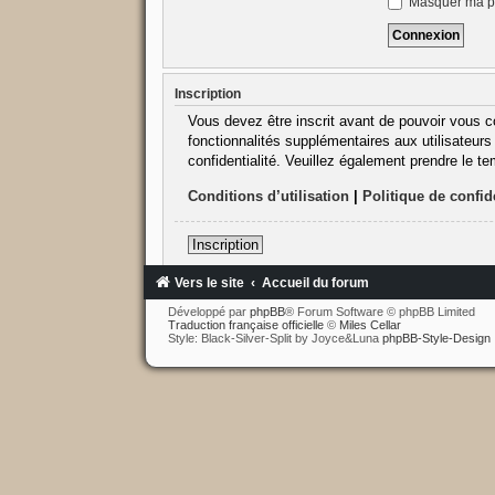
Masquer ma pr
Inscription
Vous devez être inscrit avant de pouvoir vous c
fonctionnalités supplémentaires aux utilisateurs 
confidentialité. Veuillez également prendre le t
Conditions d’utilisation
|
Politique de confide
Inscription
Vers le site
Accueil du forum
Développé par
phpBB
® Forum Software © phpBB Limited
Traduction française officielle
©
Miles Cellar
Style: Black-Silver-Split by Joyce&Luna
phpBB-Style-Design