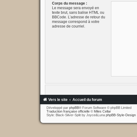
Corps du message :
Le message sera envoyé en
texte brut, sans balise HTML ou
BBCode. L’adresse de retour du
message correspond à votre
adresse de courriel.
Vers le site
Accueil du forum
Développé par
phpBB
® Forum Software © phpBB Limited
Traduction française officielle
©
Miles Cellar
Style: Black-Silver-Split by Joyce&Luna
phpBB-Style-Design