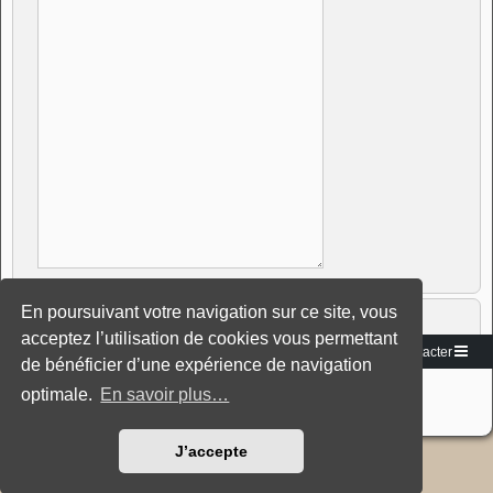
En poursuivant votre navigation sur ce site, vous
acceptez l’utilisation de cookies vous permettant
Vers le site
Accueil du forum
Nous contacter
de bénéficier d’une expérience de navigation
Développé par
phpBB
® Forum Software © phpBB Limited
optimale.
En savoir plus…
Traduction française officielle
©
Miles Cellar
Style: Black-Silver-Split by Joyce&Luna
phpBB-Style-Design
J’accepte