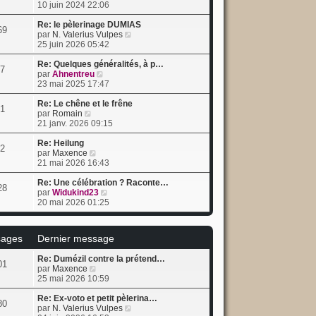
o
l
10 juin 2024 22:06
n
t
s
e
Re: le pèlerinage DUMIAS
69
u
r
C
par
N. Valerius Vulpes
l
l
o
25 juin 2026 05:42
t
e
n
e
d
s
Re: Quelques généralités, à p…
7
r
C
e
u
par
Ahnentreu
l
o
r
l
23 mai 2025 17:47
e
n
n
t
d
s
i
e
Re: Le chêne et le frêne
1
e
C
u
e
r
par
Romain
r
o
l
r
l
21 janv. 2026 09:15
n
n
t
m
e
i
s
e
e
d
Re: Heilung
2
e
u
C
r
s
e
par
Maxence
r
l
o
l
s
r
21 mai 2026 16:43
m
t
n
e
a
n
e
e
s
d
g
i
Re: Une célébration ? Raconte…
28
s
r
u
e
C
e
e
par
Widukind23
s
l
l
r
o
r
20 mai 2026 01:25
a
e
t
n
n
m
g
d
e
i
s
e
e
e
r
e
u
s
ages
Dernier message
r
l
r
l
s
n
e
m
t
a
Re: Dumézil contre la prétend…
i
d
e
e
g
01
C
par
Maxence
e
e
s
r
e
o
25 mai 2026 10:59
r
r
s
l
n
m
n
a
e
s
Re: Ex-voto et petit pèlerina…
e
i
g
d
80
u
C
par
N. Valerius Vulpes
s
e
e
e