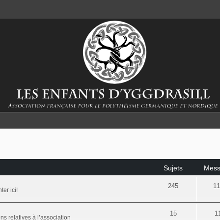
Sujets
Mess
245
11
er ici!
15
1
ns relatives à l’association