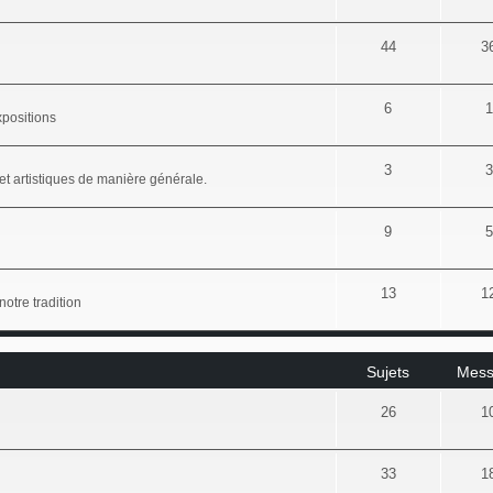
44
3
6
1
xpositions
3
3
et artistiques de manière générale.
9
5
13
1
notre tradition
Sujets
Mess
26
1
33
1