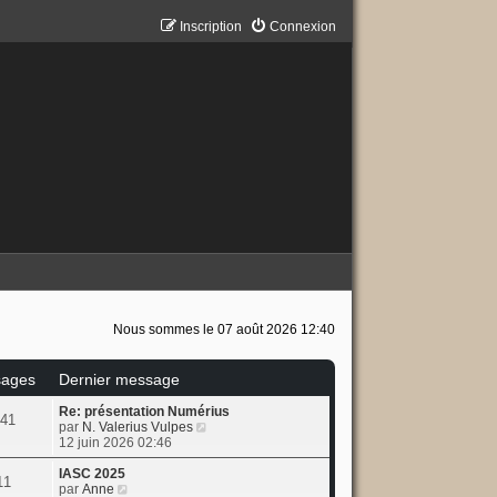
Inscription
Connexion
Nous sommes le 07 août 2026 12:40
ages
Dernier message
Re: présentation Numérius
41
C
par
N. Valerius Vulpes
o
12 juin 2026 02:46
n
s
IASC 2025
11
C
u
par
Anne