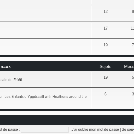
12
8
17
1
19
7
ionaux
Sujets
Mess
19
5
utaie de Fróði
6
3
on Les Enfants d’Yggdrasill with Heathens around the
t de passe :
J’ai oublié mon mot de passe
|
Se sou