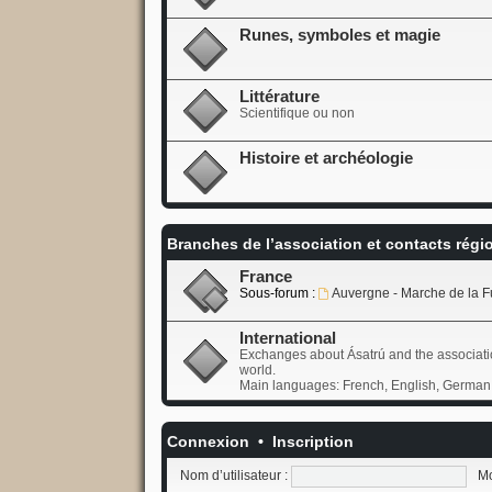
Runes, symboles et magie
Littérature
Scientifique ou non
Histoire et archéologie
Branches de l’association et contacts rég
France
Sous-forum :
Auvergne - Marche de la F
International
Exchanges about Ásatrú and the associati
world.
Main languages: French, English, German
Connexion
•
Inscription
Nom d’utilisateur :
Mo