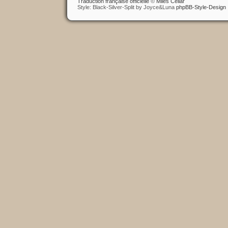
Traduction française officielle
©
Miles Cellar
Style: Black-Silver-Split by Joyce&Luna
phpBB-Style-Design