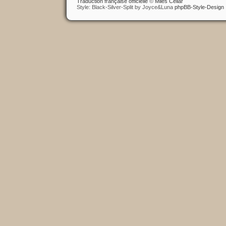
Traduction française officielle
©
Miles Cellar
Style: Black-Silver-Split by Joyce&Luna
phpBB-Style-Design