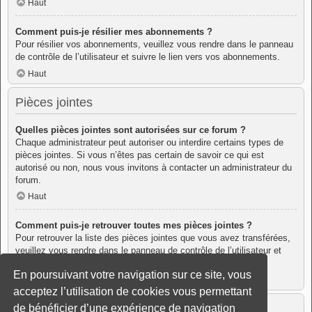
Haut
Comment puis-je résilier mes abonnements ?
Pour résilier vos abonnements, veuillez vous rendre dans le panneau
de contrôle de l’utilisateur et suivre le lien vers vos abonnements.
Haut
Pièces jointes
Quelles pièces jointes sont autorisées sur ce forum ?
Chaque administrateur peut autoriser ou interdire certains types de
pièces jointes. Si vous n’êtes pas certain de savoir ce qui est
autorisé ou non, nous vous invitons à contacter un administrateur du
forum.
Haut
Comment puis-je retrouver toutes mes pièces jointes ?
Pour retrouver la liste des pièces jointes que vous avez transférées,
veuillez vous rendre dans le panneau de contrôle de l’utilisateur et
suivre les liens vers la section des pièces jointes.
En poursuivant votre navigation sur ce site, vous
Haut
acceptez l’utilisation de cookies vous permettant
À propos de phpBB
de bénéficier d’une expérience de navigation